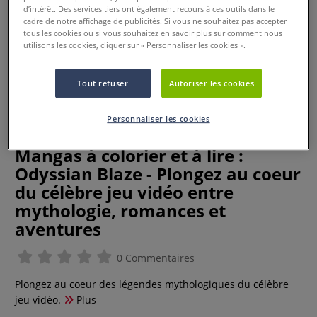
d’intérêt. Des services tiers ont également recours à ces outils dans le
cadre de notre affichage de publicités. Si vous ne souhaitez pas accepter
tous les cookies ou si vous souhaitez en savoir plus sur comment nous
utilisons les cookies, cliquer sur « Personnaliser les cookies ».
Tout refuser
Autoriser les cookies
Personnaliser les cookies
Mangas à colorier et à lire :
Odyssian Blaze - Plongez au coeur
du célèbre jeu vidéo entre
mythologie, romances et
aventures
0 Commentaires
Plongez au coeur des légendes mythologiques du célèbre
jeu vidéo.
Plus