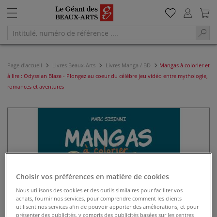
Page d'accueil
Livres Beaux-Arts
Livres Manga / BD
Mangas à colorier et
à lire : Odyssian Blaze - Plongez au coeur du célèbre jeu vidéo entre mythologie,
romances et aventures
Choisir vos préférences en matière de cookies
Nous utilisons des cookies et des outils similaires pour faciliter vos
achats, fournir nos services, pour comprendre comment les clients
utilisent nos services afin de pouvoir apporter des améliorations, et pour
présenter des publicités, y compris des publicités basées sur les centres