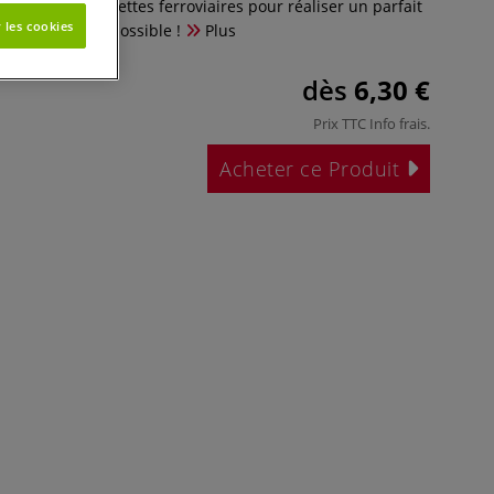
 loisirs ou maquettes ferroviaires pour réaliser un parfait
 les cookies
e plus réaliste possible !
Plus
dès
6,30 €
Prix TTC
Info frais
.
Acheter ce Produit