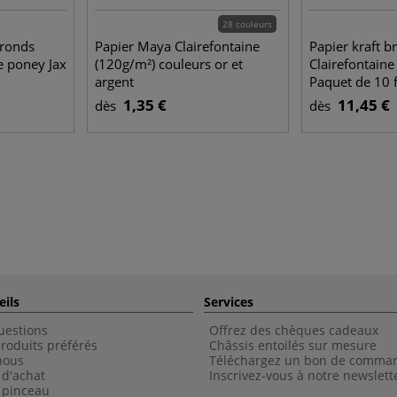
28 couleurs
 ronds
Papier Maya Clairefontaine
Papier kraft b
de poney Jax
(120g/m²) couleurs or et
Clairefontaine
argent
Paquet de 10 f
1,35 €
11,45 €
dès
dès
eils
Services
uestions
Offrez des chèques cadeaux
roduits préférés
Châssis entoilés sur mesure
nous
Téléchargez un bon de comma
 d'achat
Inscrivez-vous à notre newslett
 pinceau