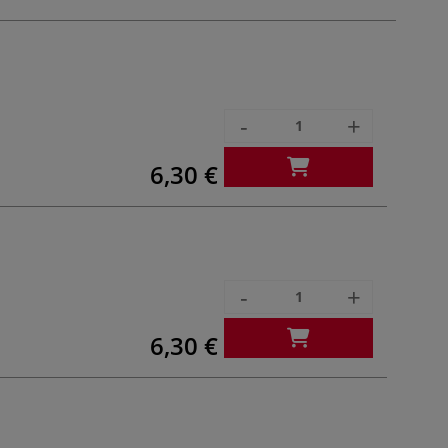
-
+
6,30 €
-
+
6,30 €