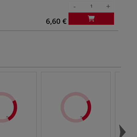
-
+
6,60 €