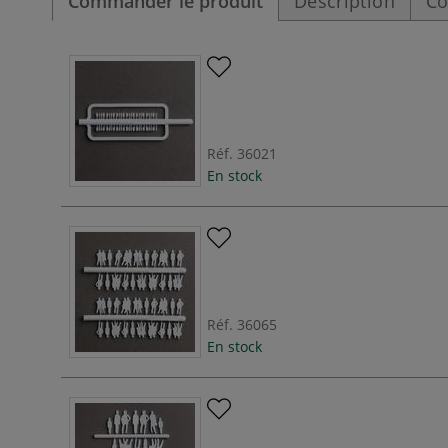
Commander le produit
Description
Co
Réf.
36021
En stock
Réf.
36065
En stock