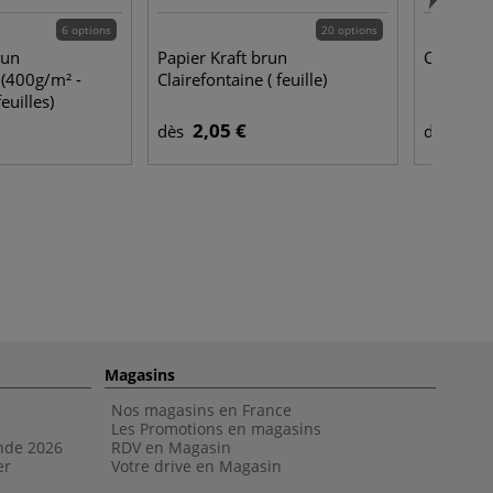
6 options
20 options
run
Papier Kraft brun
Carton 
 (400g/m² -
Clairefontaine ( feuille)
euilles)
2,05 €
5,4
dès
dès
Magasins
Nos magasins en France
Les Promotions en magasins
nde 202
6
RDV en Magasin
er
Votre drive en Magasin