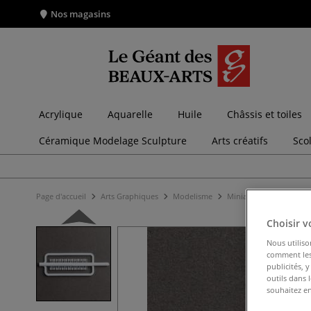
Nos magasins
Acrylique
Aquarelle
Huile
Châssis et toiles
Céramique Modelage Sculpture
Arts créatifs
Sco
Page d'accueil
Arts Graphiques
Modelisme
Miniatures pour maque
Choisir v
Nous utiliso
comment les 
publicités, 
outils dans 
souhaitez en