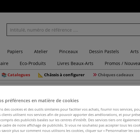
Papiers
Atelier
Pinceaux
Dessin Pastels
Arts
laire
Eco-Produits
Livres Beaux-Arts
Promos / Nouvea
Catalogues
Châssis à configurer
Chèques cadeaux
ttes
Lot de personnages Schulcz
os préférences en matière de cookies
Lot de pe
ns des cookies et des outils similaires pour faciliter vos achats, fournir nos services, 
clients utilisent nos services afin de pouvoir apporter des améliorations, et pour prés
y compris des publicités basées sur les centres d’intérêt. Des services tiers ont également
le cadre de notre affichage de publicités. Si vous ne souhaitez pas accepter tous les coo
 savoir plus sur comment nous utilisons les cookies, cliquer sur « Personnaliser les cook
Personnages en s