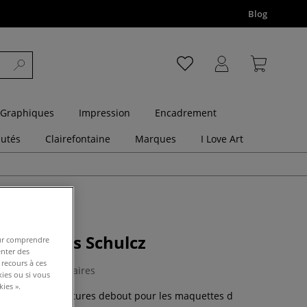
Blog
 Graphiques
Impression
Encadrement
utés
Clairefontaine
Marques
I Love Art
rsonnages Schulcz
pour comprendre
enter des
 recours à ces
0 Commentaires
kies ou si vous
ies ».
ilhouette miniatures debout pour les maquettes d