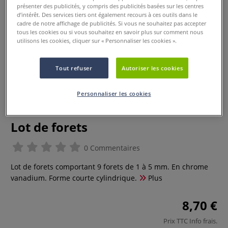
présenter des publicités, y compris des publicités basées sur les centres
d’intérêt. Des services tiers ont également recours à ces outils dans le
cadre de notre affichage de publicités. Si vous ne souhaitez pas accepter
tous les cookies ou si vous souhaitez en savoir plus sur comment nous
utilisons les cookies, cliquer sur « Personnaliser les cookies ».
Tout refuser
Autoriser les cookies
Personnaliser les cookies
Lot de forets
0 Commentaires
Lot de forets comportant 9 forets de 1 à 5 mm. En chrome
vanadium. Forme courte cylindrique.
Plus
8,70 €
Prix TTC
Info frais
.