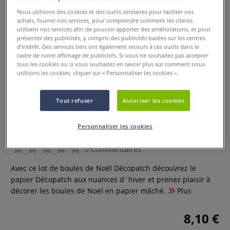
Nous utilisons des cookies et des outils similaires pour faciliter vos
achats, fournir nos services, pour comprendre comment les clients
utilisent nos services afin de pouvoir apporter des améliorations, et pour
présenter des publicités, y compris des publicités basées sur les centres
d’intérêt. Des services tiers ont également recours à ces outils dans le
cadre de notre affichage de publicités. Si vous ne souhaitez pas accepter
tous les cookies ou si vous souhaitez en savoir plus sur comment nous
utilisons les cookies, cliquer sur « Personnaliser les cookies ».
Tout refuser
Autoriser les cookies
Lot de boules de Noël Décopatch
Personnaliser les cookies
0 Commentaires
Avec ce lot de boules de Noël Décopatch découvrez le
papier Décopatch aux nuances d´hiver et prenez plaisir à
décorer les boules de Noël en papier mâché.
Plus
8,10 €