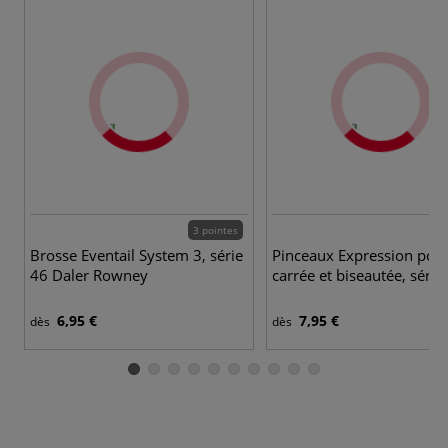
3 pointes
5 
Brosse Eventail System 3, série
Pinceaux Expression poin
46 Daler Rowney
carrée et biseautée, séri
6,95 €
7,95 €
dès
dès