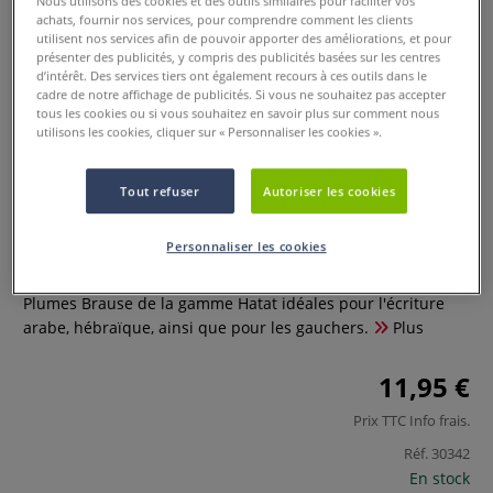
Nous utilisons des cookies et des outils similaires pour faciliter vos
achats, fournir nos services, pour comprendre comment les clients
utilisent nos services afin de pouvoir apporter des améliorations, et pour
présenter des publicités, y compris des publicités basées sur les centres
d’intérêt. Des services tiers ont également recours à ces outils dans le
cadre de notre affichage de publicités. Si vous ne souhaitez pas accepter
tous les cookies ou si vous souhaitez en savoir plus sur comment nous
utilisons les cookies, cliquer sur « Personnaliser les cookies ».
Tout refuser
Autoriser les cookies
Lot de 3 plumes Hatat Brause
Personnaliser les cookies
0 Commentaires
Plumes Brause de la gamme Hatat idéales pour l'écriture
arabe, hébraïque, ainsi que pour les gauchers.
Plus
11,95 €
Prix TTC
Info frais
.
Réf.
30342
En stock