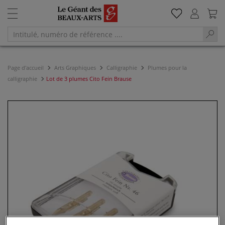
Page d'accueil
Arts Graphiques
Calligraphie
Plumes pour la
calligraphie
Lot de 3 plumes Cito Fein Brause