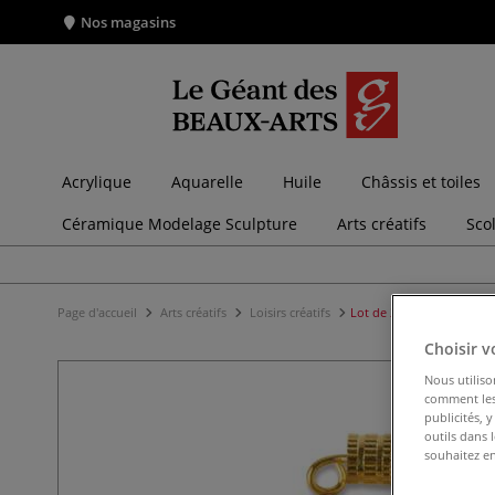
Nos magasins
Acrylique
Aquarelle
Huile
Châssis et toiles
Céramique Modelage Sculpture
Arts créatifs
Sco
Page d'accueil
Arts créatifs
Loisirs créatifs
Lot de 20 fermoirs à vis
Choisir v
Nous utiliso
comment les 
publicités, 
outils dans 
souhaitez en