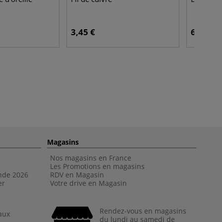
3,45 €
6,25 €
Magasins
Nos magasins en France
Les Promotions en magasins
nde 202
6
RDV en Magasin
er
Votre drive en Magasin
Rendez-vous en magasins
aux
du lundi au samedi de