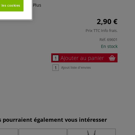
s à vis dorés.
Plus
 les cookies
2,90 €
Prix TTC
Info frais
.
Réf.
69601
En stock
Ajouter au panier
Ajout liste d'envies
es pourraient également vous intéresser