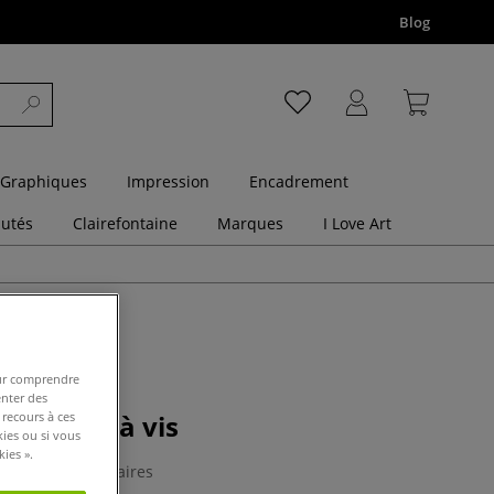
Blog
 Graphiques
Impression
Encadrement
utés
Clairefontaine
Marques
I Love Art
pour comprendre
enter des
 fermoirs à vis
 recours à ces
kies ou si vous
ies ».
0 Commentaires