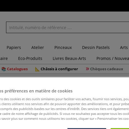
Papiers
Atelier
Pinceaux
Dessin Pastels
Arts
laire
Eco-Produits
Livres Beaux-Arts
Promos / Nouvea
Catalogues
Châssis à configurer
Chèques cadeaux
os préférences en matière de cookies
ns des cookies et des outils similaires pour faciliter vos achats, fournir nos services, 
clients utilisent nos services afin de pouvoir apporter des améliorations, et pour prés
Lot de 20
y compris des publicités basées sur les centres d’intérêt. Des services tiers ont également
le cadre de notre affichage de publicités. Si vous ne souhaitez pas accepter tous les coo
 savoir plus sur comment nous utilisons les cookies, cliquer sur « Personnaliser les cook