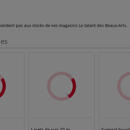
espondent pas aux stocks de vos magasins Le Géant des Beaux-Arts.
les
Lacets de cuir 20 m
Support boucle