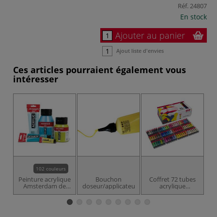
Réf.
24807
En stock
Ajouter au panier
Ajout liste d'envies
Ces articles pourraient également vous
intéresser
102 couleurs
Peinture acrylique
Bouchon
Coffret 72 tubes
C
Amsterdam de
doseur/applicateur
acrylique
Royal Talens
Amsterdam Royal
A
Talens