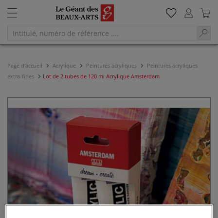
Page d'accueil
Acrylique
Peintures acryliques
Peintures acryliques
extra-fines
Lot de 2 tubes de 120 ml Acrylique Amsterdam