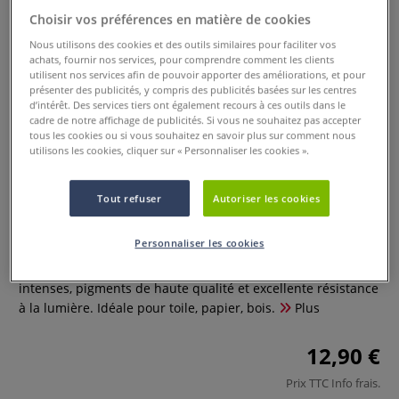
Choisir vos préférences en matière de cookies
Nous utilisons des cookies et des outils similaires pour faciliter vos
achats, fournir nos services, pour comprendre comment les clients
utilisent nos services afin de pouvoir apporter des améliorations, et pour
présenter des publicités, y compris des publicités basées sur les centres
d’intérêt. Des services tiers ont également recours à ces outils dans le
cadre de notre affichage de publicités. Si vous ne souhaitez pas accepter
tous les cookies ou si vous souhaitez en savoir plus sur comment nous
utilisons les cookies, cliquer sur « Personnaliser les cookies ».
Lot de 2 tubes de 120 ml Acrylique
Amsterdam
Tout refuser
Autoriser les cookies
0 Commentaires
Personnaliser les cookies
Peinture acrylique Amsterdam Royal Talens : couleurs
intenses, pigments de haute qualité et excellente résistance
à la lumière. Idéale pour toile, papier, bois.
Plus
12,90 €
Prix TTC
Info frais
.