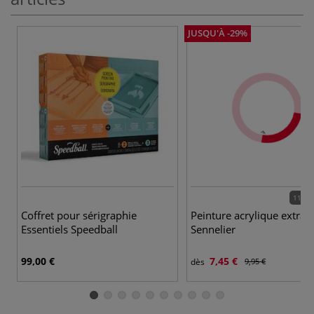
JUSQU'À -29%
117 c
Coffret pour sérigraphie
Peinture acrylique extra-f
Essentiels Speedball
Sennelier
99,00 €
7,45 €
dès
9,95 €