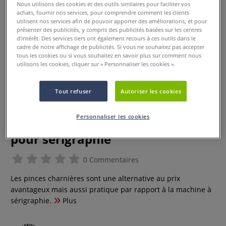
Nous utilisons des cookies et des outils similaires pour faciliter vos
achats, fournir nos services, pour comprendre comment les clients
utilisent nos services afin de pouvoir apporter des améliorations, et pour
présenter des publicités, y compris des publicités basées sur les centres
d’intérêt. Des services tiers ont également recours à ces outils dans le
cadre de notre affichage de publicités. Si vous ne souhaitez pas accepter
tous les cookies ou si vous souhaitez en savoir plus sur comment nous
utilisons les cookies, cliquer sur « Personnaliser les cookies ».
Tout refuser
Autoriser les cookies
Personnaliser les cookies
Lot de 2 pinces charnières à fixer
pour sérigraphie
0 Commentaires
Les pinces charnières sont une alternative au prix
avantageux mais aussi pratique par rapport à la machine à
sérigraphie.
Plus