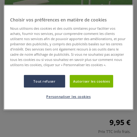
Choisir vos préférences en matière de cookies
Nous utilisons des cookies et des outils similaires pour faciliter vos
achats, fournir nos services, pour comprendre comment les clients
utilisent nos services afin de pouvoir apporter des améliorations, et pour
présenter des publicités, y compris des publicités basées sur les centres
d’intérêt. Des services tiers ont également recours à ces outils dans le
cadre de notre affichage de publicités. Si vous ne souhaitez pas accepter
Lot de 10 tables rectangulaires
tous les cookies ou si vous souhaitez en savoir plus sur comment nous
utilisons les cookies, cliquer sur « Personnaliser les cookies ».
Schulcz
0 Commentaires
Tout refuser
Autoriser les cookies
Set de 10 tables rectangulaires Schulcz à l’échelle 1:50 en
Personnaliser les cookies
plastique injecté blanc. Mobilier idéal pour maquettes
d’architecture, dioramas et modélisme.
Plus
9,95 €
Prix TTC
Info frais
.