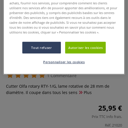
achats, fournir nos services, pour comprendre comment les clients
utilisent nos services afin de pouvoir apporter des améliorations, et pour
présenter des publicités, y compris des publicités basées sur les centres
d’intérêt. Des services tiers ont également recours à ces outils dans le
cadre de notre affichage de publicités. Si vous ne souhaitez pas accepter
tous les cookies ou si vous souhaitez en savoir plus sur comment nous
utilisons les cookies, cliquer sur « Personnaliser les cookies ».
Tout refuser
Autoriser les cookies
Lame rotative pour Olfa rotary
RTY-1/G
Personnaliser les cookies
1 Commentaire
Cutter Olfa rotary RTY-1/G, lame rotative de 28 mm de
diamètre. Il coupe dans tous les sens
Plus
25,95 €
Prix TTC
Info frais
.
Réf.
21020