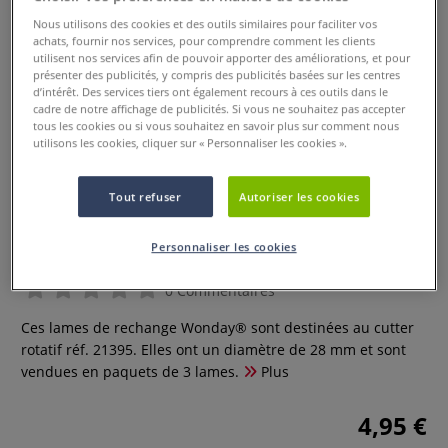
Nous utilisons des cookies et des outils similaires pour faciliter vos
achats, fournir nos services, pour comprendre comment les clients
utilisent nos services afin de pouvoir apporter des améliorations, et pour
présenter des publicités, y compris des publicités basées sur les centres
d’intérêt. Des services tiers ont également recours à ces outils dans le
cadre de notre affichage de publicités. Si vous ne souhaitez pas accepter
tous les cookies ou si vous souhaitez en savoir plus sur comment nous
utilisons les cookies, cliquer sur « Personnaliser les cookies ».
Tout refuser
Autoriser les cookies
Lame de rechange Wonday
Personnaliser les cookies
0 Commentaires
Ces lames de rechange Wonday® sont destinées au cutter
rotatif réf. 21395. Elles ont un diamètre de 28 mm et sont
vendues en paquets de 3 lames.
Plus
4,95 €