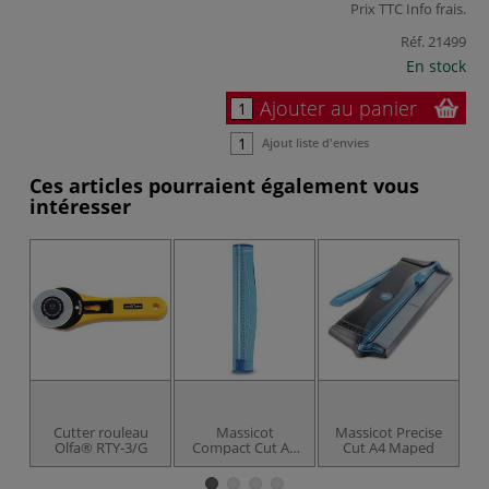
Prix TTC
Info frais
.
Réf.
21499
En stock
Ajouter au panier
Ajout liste d'envies
Ces articles pourraient également vous
intéresser
-2
Cutter rouleau
Massicot
Massicot Precise
Olfa® RTY-3/G
Compact Cut A4
Cut A4 Maped
P
Maped