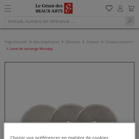
Page d'accueil
Arts Graphiques
Découpe
Ciseaux
Ciseaux scolaires
Lame de rechange Wonday
Choisir vos préférences en matière de cookies