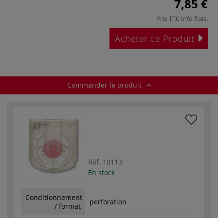
7,85 €
Prix TTC
Info frais
.
Acheter ce Produit
Commander le produit
Réf.
10113
En stock
Conditionnement
perforation
/ format