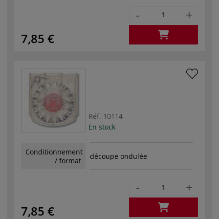
-
+
7,85 €
Réf.
10114
En stock
Conditionnement
découpe ondulée
/ format
-
+
7,85 €