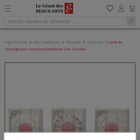
Page d'accueil
Arts Graphiques
Découpe
Massicots
Lame de
rechange pour massicot/plastifieuse 2 en 1 Ecobra