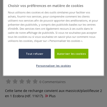
Choisir vos préférences en matière de cookies
Nous utilisons des cookies et des outils similaires pour faciliter vos
achats, fournir nos services, pour comprendre comment les clients
utilisent nos services afin de pouvoir apporter des améliorations, et pour
présenter des publicités, y compris des publicités basées sur les centres
d’intérêt. Des services tiers ont également recours à ces outils dans le
cadre de notre affichage de publicités. Si vous ne souhaitez pas accepter
tous les cookies ou si vous souhaitez en savoir plus sur comment nous
utilisons les cookies, cliquer sur « Personnaliser les cookies ».
Tout refuser
Autoriser les cookies
Lame de rechange pour
massicot/plastifieuse 2 en 1
Personnaliser les cookies
Ecobra
0 Commentaires
Cette lame de rechange convient aux massicot/plastifieuse 2
en 1 Ecobra (réf. 11617).
Plus