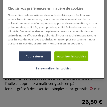
Choisir vos préférences en matière de cookies
Nous utilisons des cookies et des outils similaires pour faciliter vos
achats, fournir nos services, pour comprendre comment les clients
utilisent nos services afin de pouvoir apporter des améliorations, et pour
présenter des publicités, y compris des publicités basées sur les centres
d’intérêt. Des services tiers ont également recours à ces outils dans le
cadre de notre affichage de publicités. Si vous ne souhaitez pas accepter
tous les cookies ou si vous souhaitez en savoir plus sur comment nous
utilisons les cookies, cliquer sur « Personnaliser les cookies ».
Tout refuser
Autoriser les cookies
La peinture à l'huile facile
Personnaliser les cookies
0 Commentaires
Découvrez les techniques essentielles de la peinture à
l'huile et apprenez à maîtriser glacis, empâtements et
fondus grâce à des exercices simples et progressifs.
Plus
26,50 €