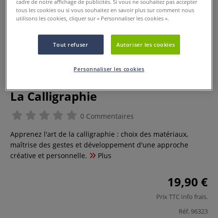
cadre de notre affichage de publicités. Si vous ne souhaitez pas accepter
tous les cookies ou si vous souhaitez en savoir plus sur comment nous
utilisons les cookies, cliquer sur « Personnaliser les cookies ».
Tout refuser
Autoriser les cookies
Personnaliser les cookies
La Calligraphie
0 Commentaires
Apprenez l'art de la calligraphie : choix des matériaux,
maîtrise des gestes et développement d'une approche
créative et personnelle.
Plus
19,90 €
Prix TTC
Info frais
.
Réf.
96323