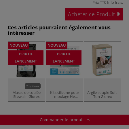
Prix TTC
Info frais
.
Acheter ce Produit
Ces articles pourraient également vous
intéresser
NOUVEAU
NOUVEAU
PRIX DE
PRIX DE
LANCEMENT
LANCEMENT
2 options
Masse de coulée
Kits silicone pour
Argile souple Soft-
Stewalin Glorex
moulage He
Ton Glorex
Glorex
Commander le produit