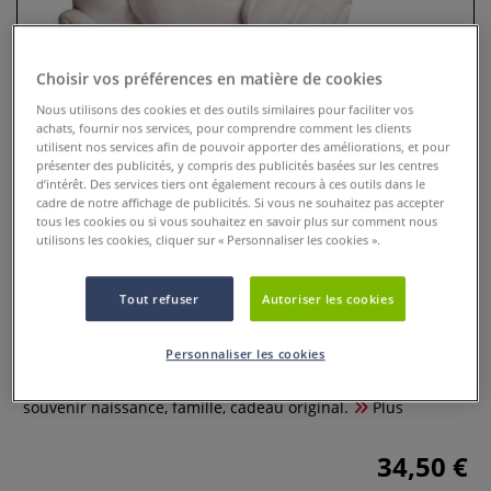
Choisir vos préférences en matière de cookies
Nous utilisons des cookies et des outils similaires pour faciliter vos
achats, fournir nos services, pour comprendre comment les clients
utilisent nos services afin de pouvoir apporter des améliorations, et pour
présenter des publicités, y compris des publicités basées sur les centres
d’intérêt. Des services tiers ont également recours à ces outils dans le
cadre de notre affichage de publicités. Si vous ne souhaitez pas accepter
tous les cookies ou si vous souhaitez en savoir plus sur comment nous
utilisons les cookies, cliquer sur « Personnaliser les cookies ».
Kit empreintes mains Glorex
Tout refuser
Autoriser les cookies
0 Commentaires
Personnaliser les cookies
Kit empreintes Memories : masse végétale, 500 g moulage +
1000 g coulage blanc, empreintes mains détaillées. Idéal
souvenir naissance, famille, cadeau original.
Plus
34,50 €