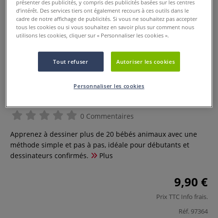
présenter des publicités, y compris des publicités basées sur les centres
d’intérêt. Des services tiers ont également recours à ces outils dans le
cadre de notre affichage de publicités. Si vous ne souhaitez pas accepter
tous les cookies ou si vous souhaitez en savoir plus sur comment nous
utilisons les cookies, cliquer sur « Personnaliser les cookies ».
Tout refuser
Autoriser les cookies
Personnaliser les cookies
Je dessine des bébés animaux
0 Commentaires
Apprenez à dessiner plus de 20 bébés animaux avec une
méthode simple et pas à pas, idéale pour débutants et
dessinateurs confirmés.
Plus
9,90 €
Prix TTC
Info frais
.
Réf.
97364