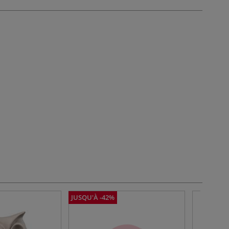
JUSQU'À -42%