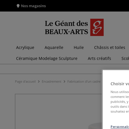
Nos magasins
Acrylique
Aquarelle
Huile
Châssis et toiles
Céramique Modelage Sculpture
Arts créatifs
Sco
Page d'accueil
Encadrement
Fabrication d'un cadre
Dorure du cad
Choisir v
Nous utiliso
comment les 
publicités, 
outils dans 
souhaitez en
Personnalis