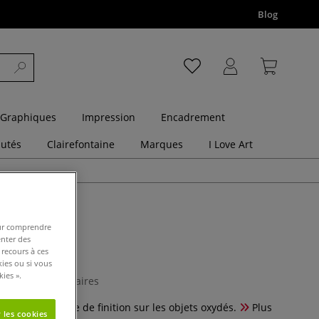
Blog
 Graphiques
Impression
Encadrement
utés
Clairefontaine
Marques
I Love Art
pour comprendre
enter des
bilisant
 recours à ces
kies ou si vous
ies ».
0 Commentaires
se comme couche de finition sur les objets oxydés.
Plus
 les cookies