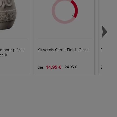
d pour pièces
Kit vernis Cernit Finish Glass
Burner
dee®
14,95 €
7,95 €
24,95 €
dès