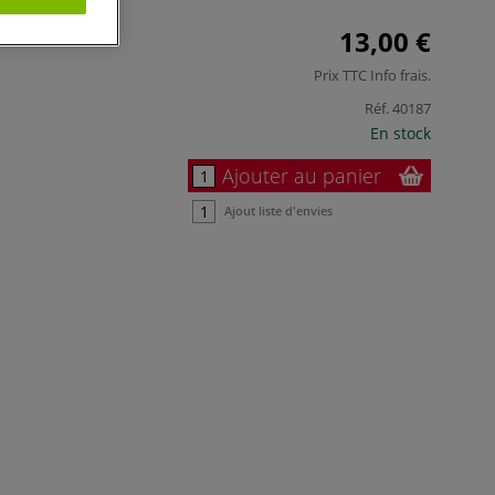
13,00 €
Prix TTC
Info frais
.
Réf.
40187
En stock
Ajouter au panier
Ajout liste d'envies