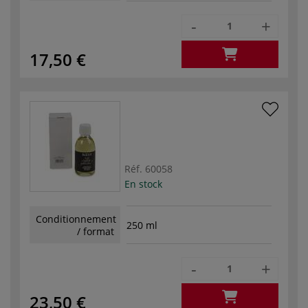
-
+
17,50 €
Réf.
60058
En stock
Conditionnement
250 ml
/ format
-
+
23,50 €