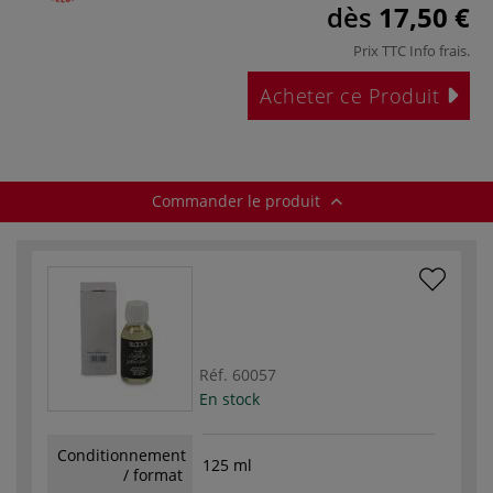
dès
17,50 €
Prix TTC
Info frais
.
Acheter ce Produit
Commander le produit
Réf.
60057
En stock
Conditionnement
125 ml
/ format