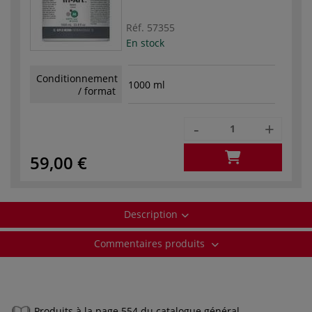
Réf.
57355
En stock
Conditionnement
1000 ml
/ format
-
+
59,00 €
Description
Commentaires produits
Produits à la page 554 du catalogue général.