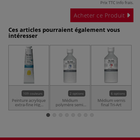
Prix TTC
Info frais
.
Acheter ce Produit
Ces articles pourraient également vous
intéresser
109 couleurs
2 options
6 options
Peinture acrylique
Médium
Médium vernis
extra-fine High
polymère semi-
final Tri-Art
p
Viscosity Tri-Art
brillant Tri-Art