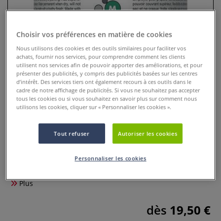
Choisir vos préférences en matière de cookies
Nous utilisons des cookies et des outils similaires pour faciliter vos
achats, fournir nos services, pour comprendre comment les clients
utilisent nos services afin de pouvoir apporter des améliorations, et pour
présenter des publicités, y compris des publicités basées sur les centres
d’intérêt. Des services tiers ont également recours à ces outils dans le
cadre de notre affichage de publicités. Si vous ne souhaitez pas accepter
tous les cookies ou si vous souhaitez en savoir plus sur comment nous
utilisons les cookies, cliquer sur « Personnaliser les cookies ».
Gesso mat Tri-Art
Tout refuser
Autoriser les cookies
0 Commentaires
Personnaliser les cookies
Gesso acrylique blanc de Tri-Art pour la préparation de tous
vos supports, bois, papiers, toiles et cartons, finition matte.
Plus
dès
19,50 €