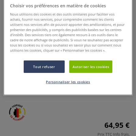
Choisir vos préférences en matière de cookies
Nous utilisons des cookies et des outils similaires pour faciliter vos
achats, fournir nos services, pour comprendre comment les clients
utilisent nos services afin de pouvoir apporter des améliorations, et pour
présenter des publicités, y compris des publicités basées sur les centres
d’intérêt. Des services tiers ont également recours à ces outils dans le
cadre de notre affichage de publicités. Si vous ne souhaitez pas accepter
tous les cookies ou si vous souhaitez en savoir plus sur comment nous
utilisons les cookies, cliquer sur « Personnaliser les cookies ».
Film adhésif double face
Tout refuser
Autoriser les cookies
0 Commentaires
Personnaliser les cookies
Ce Film adhésif double face est idéal pour la fixation sur
support de documents graphiques.
Plus
64,95 €
Prix TTC
Info frais
.