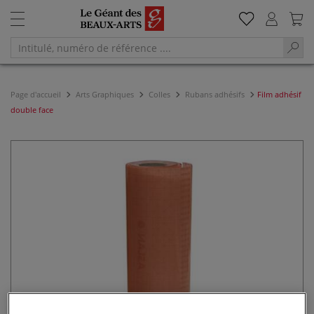
Page d'accueil
Arts Graphiques
Colles
Rubans adhésifs
Film adhésif
double face