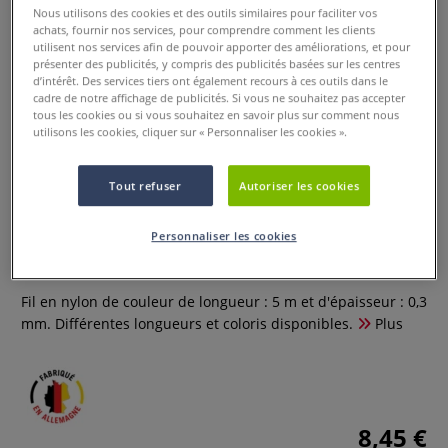
Nous utilisons des cookies et des outils similaires pour faciliter vos
achats, fournir nos services, pour comprendre comment les clients
utilisent nos services afin de pouvoir apporter des améliorations, et pour
présenter des publicités, y compris des publicités basées sur les centres
d’intérêt. Des services tiers ont également recours à ces outils dans le
cadre de notre affichage de publicités. Si vous ne souhaitez pas accepter
tous les cookies ou si vous souhaitez en savoir plus sur comment nous
utilisons les cookies, cliquer sur « Personnaliser les cookies ».
Tout refuser
Autoriser les cookies
Fil en nylon de couleur Knorr
Prandell
Personnaliser les cookies
0 Commentaires
Fil en nylon de couleur de longueur : 5 m et d'épaisseur : 0,3
mm. Différentes longueurs et coloris disponibles.
Plus
8,45 €