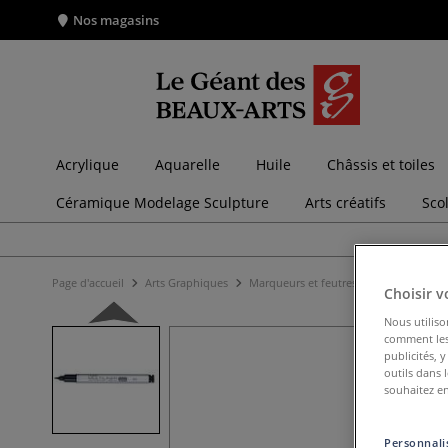
Nos magasins
Acrylique
Aquarelle
Huile
Châssis et toiles
Céramique Modelage Sculpture
Arts créatifs
Sco
Page d'accueil
Arts Graphiques
Marqueurs et feutres
Marqueurs et 
Choisir v
Nous utiliso
comment les 
publicités, 
outils dans 
souhaitez en
Personnalis