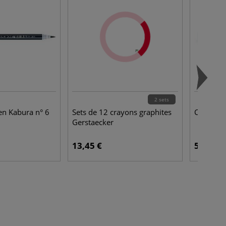
2 sets
en Kabura n° 6
Sets de 12 crayons graphites
Cartouch
Gerstaecker
13,45 €
5,95 €