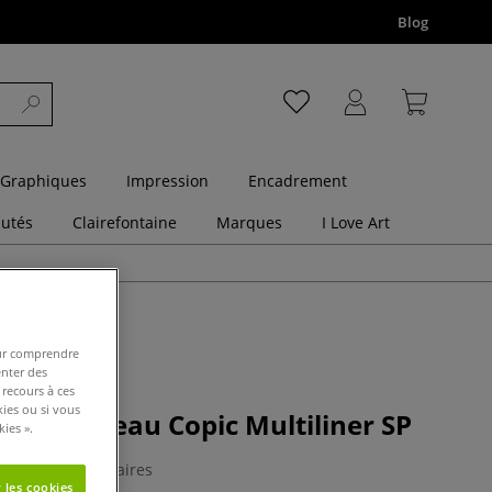
Blog
 Graphiques
Impression
Encadrement
utés
Clairefontaine
Marques
I Love Art
pour comprendre
enter des
 recours à ces
kies ou si vous
inte pinceau Copic Multiliner SP
ies ».
0 Commentaires
 les cookies