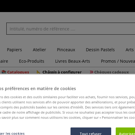
Papiers
Atelier
Pinceaux
Dessin Pastels
Arts
laire
Eco-Produits
Livres Beaux-Arts
Promos / Nouvea
Catalogues
Châssis à configurer
Chèques cadeaux
feutres à alcool
Feutre pointe pinceau Copic Multiliner SP
os préférences en matière de cookies
ns des cookies et des outils similaires pour faciliter vos achats, fournir nos services, 
clients utilisent nos services afin de pouvoir apporter des améliorations, et pour prés
y compris des publicités basées sur les centres d’intérêt. Des services tiers ont également
le cadre de notre affichage de publicités. Si vous ne souhaitez pas accepter tous les coo
Feutre po
 savoir plus sur comment nous utilisons les cookies, cliquer sur « Personnaliser les cook
er les cookies
Tout refuser
Autoriser