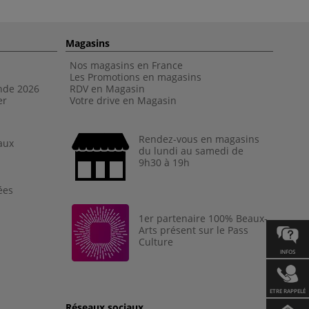
Magasins
Nos magasins en France
Les Promotions en magasins
nde 202
6
RDV en Magasin
er
Votre drive en Magasin
Rendez-vous en magasins
aux
du lundi au samedi de
9h30 à 19h
ées
1er partenaire 100% Beaux-
Arts présent sur le Pass
Culture
INFOS
ETRE RAPPELÉ
Réseaux sociaux