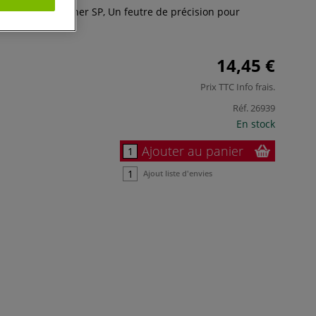
on Copic Multiliner SP, Un feutre de précision pour
ssin.
Plus
14,45 €
Prix TTC
Info frais
.
Réf.
26939
En stock
Ajouter au panier
Ajout liste d'envies