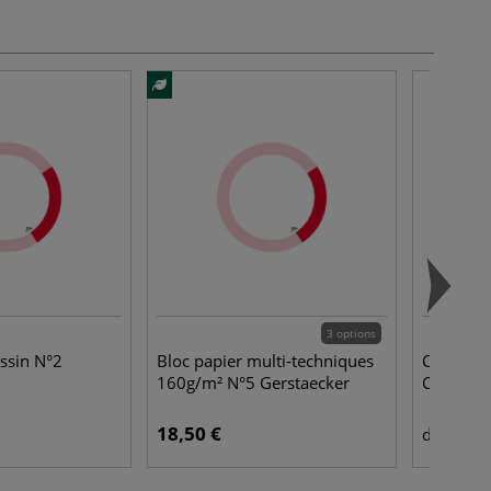
3 options
essin N°2
Bloc papier multi-techniques
Carton à
160g/m² N°5 Gerstaecker
Clairefon
18,50 €
18,
dès