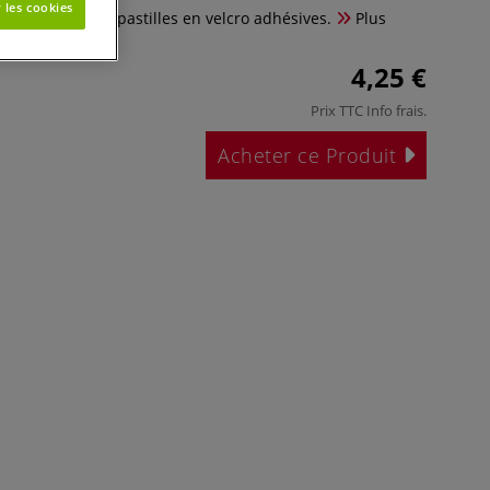
 les cookies
ronde - Rayher pastilles en velcro adhésives.
Plus
4,25 €
Prix TTC
Info frais
.
Acheter ce Produit