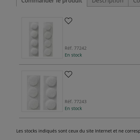
Commander le produit
Description
Co
Réf.
77242
En stock
Réf.
77243
En stock
Les stocks indiqués sont ceux du site Internet et ne corr