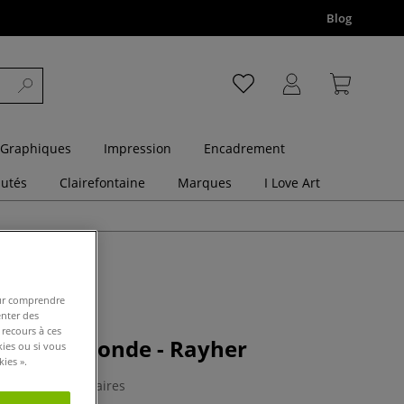
Blog
 Graphiques
Impression
Encadrement
utés
Clairefontaine
Marques
I Love Art
pour comprendre
enter des
 recours à ces
 velcro ronde - Rayher
kies ou si vous
ies ».
0 Commentaires