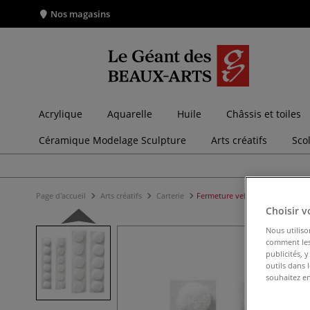
Nos magasins
Acrylique
Aquarelle
Huile
Châssis et toiles
Céramique Modelage Sculpture
Arts créatifs
Sco
Page d'accueil
Arts créatifs
Carterie
Fermeture velcro ronde - Rayhe
Choisir v
Nous utiliso
comment les 
publicités, 
outils dans 
souhaitez en