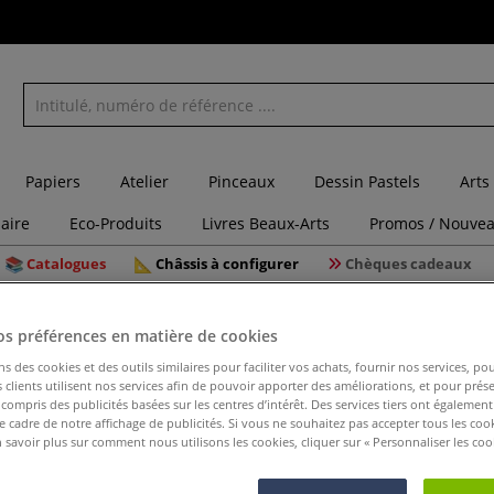
Papiers
Atelier
Pinceaux
Dessin Pastels
Arts
laire
Eco-Produits
Livres Beaux-Arts
Promos / Nouvea
Catalogues
Châssis à configurer
Chèques cadeaux
r
os préférences en matière de cookies
ns des cookies et des outils similaires pour faciliter vos achats, fournir nos services, 
clients utilisent nos services afin de pouvoir apporter des améliorations, et pour prés
y compris des publicités basées sur les centres d’intérêt. Des services tiers ont également
Fermeture
le cadre de notre affichage de publicités. Si vous ne souhaitez pas accepter tous les coo
 savoir plus sur comment nous utilisons les cookies, cliquer sur « Personnaliser les cook