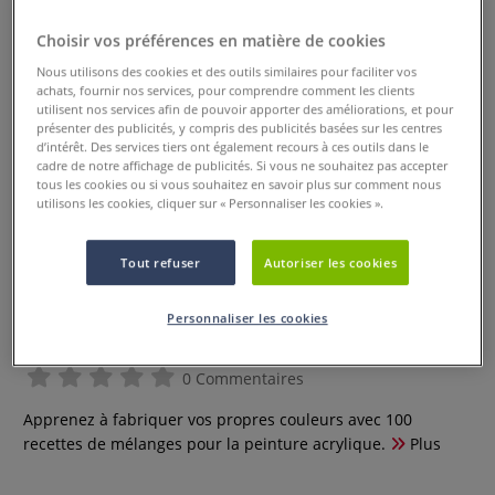
Choisir vos préférences en matière de cookies
Nous utilisons des cookies et des outils similaires pour faciliter vos
achats, fournir nos services, pour comprendre comment les clients
utilisent nos services afin de pouvoir apporter des améliorations, et pour
présenter des publicités, y compris des publicités basées sur les centres
d’intérêt. Des services tiers ont également recours à ces outils dans le
cadre de notre affichage de publicités. Si vous ne souhaitez pas accepter
tous les cookies ou si vous souhaitez en savoir plus sur comment nous
utilisons les cookies, cliquer sur « Personnaliser les cookies ».
Tout refuser
Autoriser les cookies
Faire soi-même ses couleurs - 100
recettes de mélanges pour la
Personnaliser les cookies
peinture acrylique
0 Commentaires
Apprenez à fabriquer vos propres couleurs avec 100
recettes de mélanges pour la peinture acrylique.
Plus