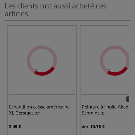
Les clients ont aussi acheté ces
articles
48 c
Echantillon caisse américaine
Peinture à l’huile Akadem
XL Gerstaecker
Schmincke
2,45 €
10,75 €
dès