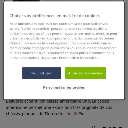
Choisir vos préférences en matière de cookies
Nous utilisons des cookies et des outils similaires pour faciliter vos
achats, fournir nos services, pour comprendre comment les clients
utilisent nos services afin de pouvoir apporter des améliorations, et pour
présenter des publicités, y compris des publicités basées sur les centres
d’intérêt. Des services tiers ont également recours à ces outils dans le
cadre de notre affichage de publicités. Si vous ne souhaitez pas accepter
tous les cookies ou si vous souhaitez en savoir plus sur comment nous
utilisons les cookies, cliquer sur « Personnaliser les cookies ».
Echantillon caisse americaine
Tout refuser
Autoriser les cookies
Uno (Baguette)
Personnaliser les cookies
1 Commentaire
Baguette échantillon caisse americaine Uno, La caisse
américaine permet une exposition très originale de vos
châssis, plaques de Tintoretto, etc.
Plus