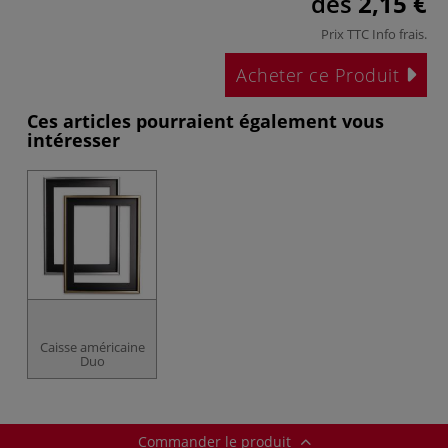
dès
2,15 €
Prix TTC
Info frais
.
Acheter ce Produit
Ces articles pourraient également vous
intéresser
Caisse américaine
Duo
Commander le produit