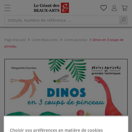
Page d'accueil
Livres Beaux-Arts
Livres jeunesse
Dinos en 3 coups de
pinceau
Choisir vos préférences en matière de cookies