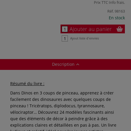
Prix TTC
Info frais
.
Réf.
98163
En stock
Ajouter au panier
Ajout liste d'envies
Description
Résumé du livre :
Dans Dinos en 3 coups de pinceau, apprenez à créer
facilement des dinosaures avec quelques coups de
pinceau ! Tricératops, diplodocus, tyrannosaure,
vélociraptor… Découvrez 24 modèles fascinants ainsi
que des éléments de décor à peindre grâce à des
explications claires et détaillées en pas à pas. Un livre