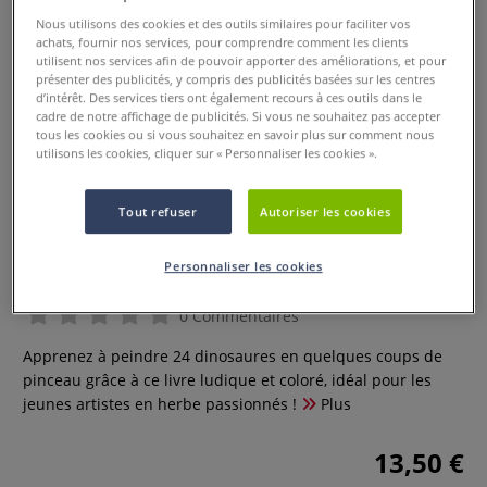
Nous utilisons des cookies et des outils similaires pour faciliter vos
achats, fournir nos services, pour comprendre comment les clients
utilisent nos services afin de pouvoir apporter des améliorations, et pour
présenter des publicités, y compris des publicités basées sur les centres
d’intérêt. Des services tiers ont également recours à ces outils dans le
cadre de notre affichage de publicités. Si vous ne souhaitez pas accepter
tous les cookies ou si vous souhaitez en savoir plus sur comment nous
utilisons les cookies, cliquer sur « Personnaliser les cookies ».
Tout refuser
Autoriser les cookies
Dinos en 3 coups de pinceau
Personnaliser les cookies
0 Commentaires
Apprenez à peindre 24 dinosaures en quelques coups de
pinceau grâce à ce livre ludique et coloré, idéal pour les
jeunes artistes en herbe passionnés !
Plus
13,50 €