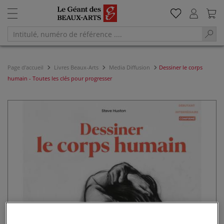
Page d'accueil
Livres Beaux-Arts
Media Diffusion
Dessiner le corps
humain - Toutes les clés pour progresser