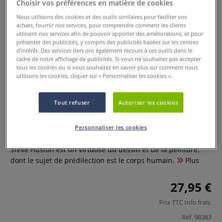
Choisir vos préférences en matière de cookies
Nous utilisons des cookies et des outils similaires pour faciliter vos
achats, fournir nos services, pour comprendre comment les clients
utilisent nos services afin de pouvoir apporter des améliorations, et pour
présenter des publicités, y compris des publicités basées sur les centres
d’intérêt. Des services tiers ont également recours à ces outils dans le
cadre de notre affichage de publicités. Si vous ne souhaitez pas accepter
tous les cookies ou si vous souhaitez en savoir plus sur comment nous
utilisons les cookies, cliquer sur « Personnaliser les cookies ».
Dessiner le corps humain - Toutes
Tout refuser
Autoriser les cookies
les clés pour progresser
Personnaliser les cookies
0 Commentaires
Steve Huston est un virtuose du dessin et de la peinture,
dont le sujet de prédilection est le corps humain.
Plus
27,95 €
Prix TTC
Info frais
.
Réf.
98383