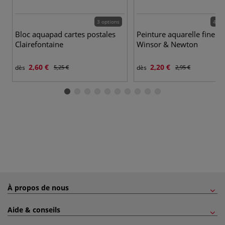
3 options
48 c
Bloc aquapad cartes postales
Peinture aquarelle fine 
Clairefontaine
Winsor & Newton
2,60 €
2,20 €
dès
5,25 €
dès
2,95 €
À propos de nous
Aide & conseils