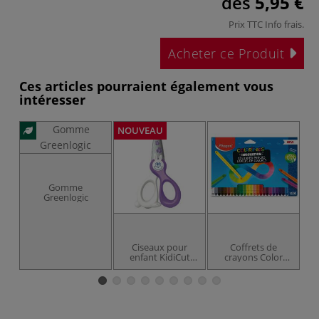
dès
5,95 €
Prix TTC
Info frais
.
Acheter ce Produit
Ces articles pourraient également vous
intéresser
NOUVEAU
Gomme
Greenlogic
Ciseaux pour
Coffrets de
enfant KidiCut
crayons Color
co
Maped
Peps Infinity
Maped