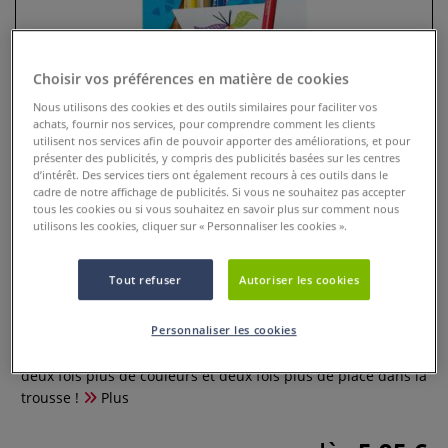
Choisir vos préférences en matière de cookies
Nous utilisons des cookies et des outils similaires pour faciliter vos
achats, fournir nos services, pour comprendre comment les clients
utilisent nos services afin de pouvoir apporter des améliorations, et pour
présenter des publicités, y compris des publicités basées sur les centres
d’intérêt. Des services tiers ont également recours à ces outils dans le
cadre de notre affichage de publicités. Si vous ne souhaitez pas accepter
tous les cookies ou si vous souhaitez en savoir plus sur comment nous
utilisons les cookies, cliquer sur « Personnaliser les cookies ».
Crayons de couleur Color Peps
Duo Maped
Tout refuser
Autoriser les cookies
0 Commentaires
Personnaliser les cookies
Des crayons de couleurs bicolores : Un format malin pour
deux fois plus de couleurs et deux fois plus de place dans la
trousse !
Plus