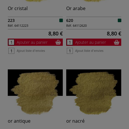
Or cristal
Or arabe
223
620
Réf.
64112223
Réf.
64112620
8,80 €
8,80 €
Ajouter au panier
Ajouter au panier
Ajout liste d'envies
Ajout liste d'envies
or antique
or nacré