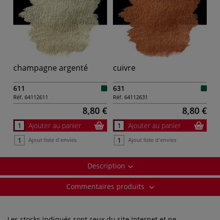
champagne argenté
cuivre
611
631
Réf.
64112611
Réf.
64112631
8,80 €
8,80 €
Ajouter au panier
Ajouter au panier
Ajout liste d'envies
Ajout liste d'envies
Description
Commentaires produits
Les stocks indiqués sont ceux du site Internet et ne