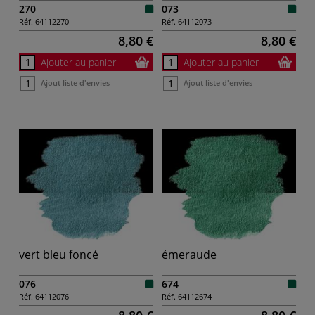
270
073
Réf.
64112270
Réf.
64112073
8,80 €
8,80 €
Ajouter au panier
Ajouter au panier
Ajout liste d'envies
Ajout liste d'envies
vert bleu foncé
émeraude
076
674
Réf.
64112076
Réf.
64112674