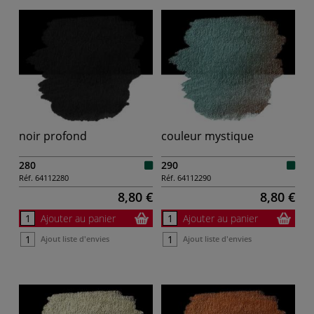
noir profond
couleur mystique
280
290
Réf.
64112280
Réf.
64112290
8,80 €
8,80 €
Ajouter au panier
Ajouter au panier
Ajout liste d'envies
Ajout liste d'envies