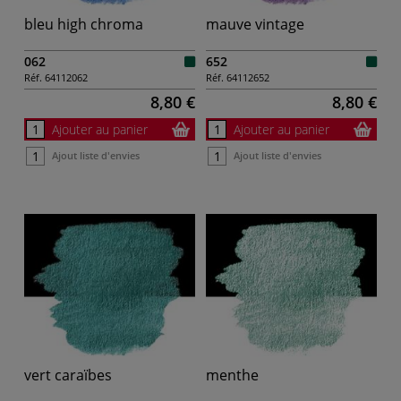
bleu high chroma
mauve vintage
062
652
Réf.
64112062
Réf.
64112652
8,80 €
8,80 €
Ajouter au panier
Ajouter au panier
Ajout liste d'envies
Ajout liste d'envies
vert caraïbes
menthe