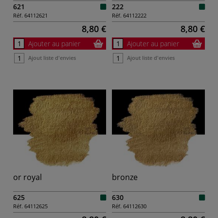
621
222
Réf.
64112621
Réf.
64112222
8,80 €
8,80 €
Ajouter au panier
Ajouter au panier
Ajout liste d'envies
Ajout liste d'envies
or royal
bronze
625
630
Réf.
64112625
Réf.
64112630