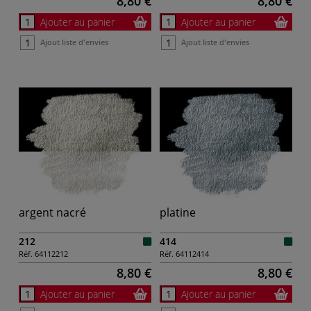
8,80 €
8,80 €
Ajouter au panier
Ajouter au panier
Ajout liste d'envies
Ajout liste d'envies
argent nacré
platine
212
414
Réf.
64112212
Réf.
64112414
8,80 €
8,80 €
Ajouter au panier
Ajouter au panier