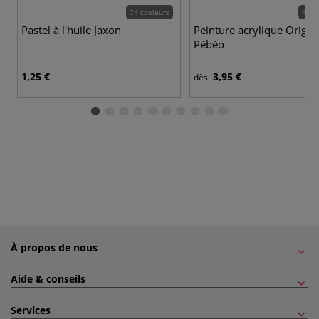
74 couleurs
48 c
Pastel à l'huile Jaxon
Peinture acrylique Origin
Pébéo
1,25 €
3,95 €
dès
À propos de nous
Aide & conseils
Services