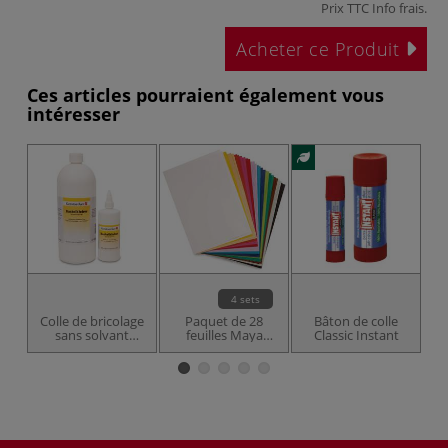
Prix TTC
Info frais
.
Acheter ce Produit
Ces articles pourraient également vous
intéresser
NO
4 sets
Colle de bricolage
Paquet de 28
Bâton de colle
sans solvant
feuilles Maya
Classic Instant
Gerstaecker
Clairefontaine
couleurs vives