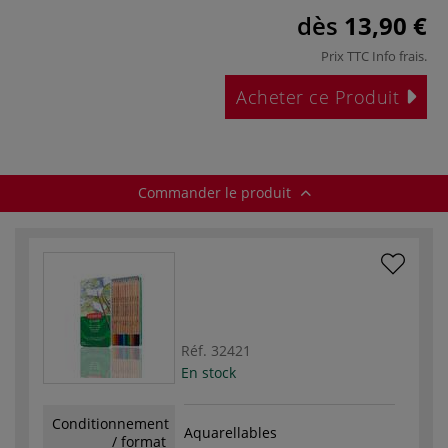
dès
13,90 €
Prix TTC
Info frais
.
Acheter ce Produit
Commander le produit
Réf.
32421
En stock
Conditionnement
Aquarellables
/ format