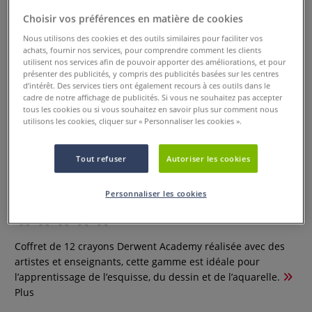
Choisir vos préférences en matière de cookies
Nous utilisons des cookies et des outils similaires pour faciliter vos
achats, fournir nos services, pour comprendre comment les clients
utilisent nos services afin de pouvoir apporter des améliorations, et pour
présenter des publicités, y compris des publicités basées sur les centres
d’intérêt. Des services tiers ont également recours à ces outils dans le
cadre de notre affichage de publicités. Si vous ne souhaitez pas accepter
tous les cookies ou si vous souhaitez en savoir plus sur comment nous
utilisons les cookies, cliquer sur « Personnaliser les cookies ».
Tout refuser
Autoriser les cookies
Coffrets Derwent Academy -
crayons aquarellables
Personnaliser les cookies
0 Commentaires
Coffret de 12 crayons Derwent Academy réalisée avec des
artistes et enseignants, cette gamme est idéale pour
l’apprentissage de l’esquisse, du dessin et de l’aquarelle.
Plus