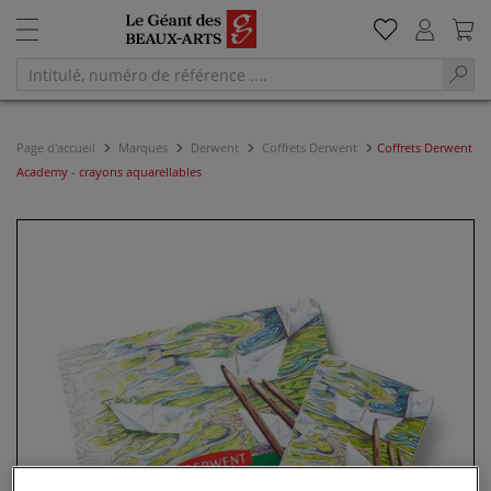
Page d'accueil
Marques
Derwent
Coffrets Derwent
Coffrets Derwent
Academy - crayons aquarellables