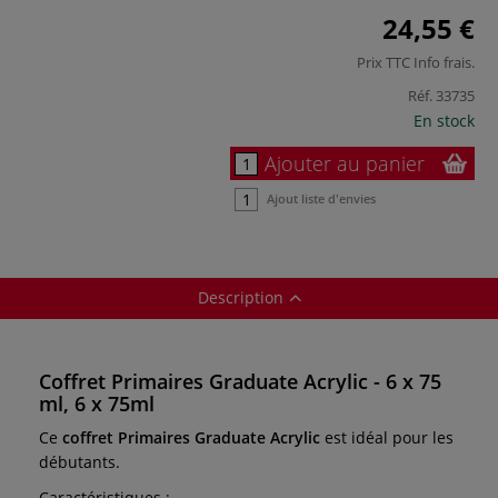
24,55 €
Prix TTC
Info frais
.
Réf.
33735
En stock
Ajouter au panier
Ajout liste d'envies
Description
Coffret Primaires Graduate Acrylic - 6 x 75
ml, 6 x 75ml
Ce
coffret Primaires Graduate Acrylic
est idéal pour les
débutants.
Caractéristiques :