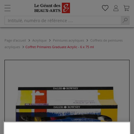
Page d'accueil
Acrylique
Peintures acryliques
Coffrets de peintures
acryliques
Coffret Primaires Graduate Acrylic - 6 x 75 ml