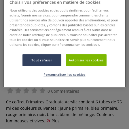
Choisir vos préférences en matière de cookies
Nous utilisons des cookies et des outils similaires pour faciliter vos
achats, fournir nos services, pour comprendre comment les clients
utilisent nos services afin de pouvoir apporter des améliorations, et pour
présenter des publicités, y compris des publicités basées sur les centres
d’intérêt. Des services tiers ont également recours à ces outils dans le
cadre de notre affichage de publicités. Si vous ne souhaitez pas accepter
tous les cookies ou si vous souhaitez en savoir plus sur comment nous
utilisons les cookies, cliquer sur « Personnaliser les cookies ».
Tout refuser
Autoriser les cookies
Coffret Primaires Graduate
Personnaliser les cookies
Acrylic - 6 x 75 ml
0 Commentaires
Ce coffret Primaires Graduate Acrylic contient 6 tubes de 75
ml des couleurs suivantes : jaune primaire, bleu primaire,
rouge primaire, noir, blanc, blanc de mélange. Couleurs
lumineuses et vives.
Plus