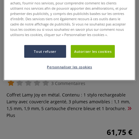
achats, fournir nos services, pour comprendre comment les clients
utilisent nos services afin de pouvoir apporter des améliorations, et pour
présenter des publicités, y compris des publicités basées sur les centres
d’intérêt. Des services tiers ont également recours à ces outils dans le
cadre de notre affichage de publicités. Si vous ne souhaitez pas accepter
tous les cookies ou si vous souhaitez en savoir plus sur comment nous
utilisons les cookies, cliquer sur « Personnaliser les cookies ».
Tout refuser
Autoriser les cookies
Personnaliser les cookies
Coffret Lamy Joy
3 Commentaires
Coffret Lamy Joy en métal. Contenu : 1 stylo rechargeable
Lamy avec couvercle argenté, 3 plumes amovibles : 1,1 mm,
1,5 mm, 1,9 mm, 5 cartouche d’encre bleue et 1 brochure.
Plus
61,75 €