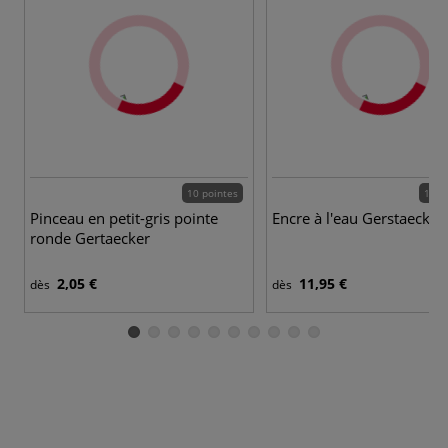
10 pointes
12 c
Pinceau en petit-gris pointe
Encre à l'eau Gerstaecker
ronde Gertaecker
2,05 €
11,95 €
dès
dès