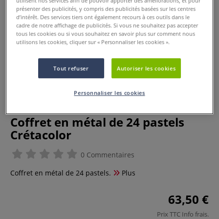
utilisent nos services afin de pouvoir apporter des améliorations, et pour
présenter des publicités, y compris des publicités basées sur les centres
d’intérêt. Des services tiers ont également recours à ces outils dans le
cadre de notre affichage de publicités. Si vous ne souhaitez pas accepter
tous les cookies ou si vous souhaitez en savoir plus sur comment nous
utilisons les cookies, cliquer sur « Personnaliser les cookies ».
Tout refuser
Autoriser les cookies
Personnaliser les cookies
Coffret en métal de 24 pastels
Crétacolor
0 Commentaires
Coffret en métal de 24 pastels.
Plus
63,50 €
Prix TTC
Info frais
.