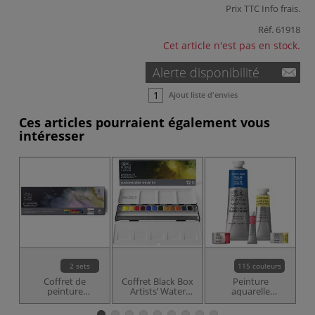
Prix TTC
Info frais
.
Réf.
61918
Cet article n'est pas en stock.
Alerte disponibilité
Ajout liste d'envies
Ces articles pourraient également vous
intéresser
JU
2 sets
115 couleurs
Coffret de
Coffret Black Box
Peinture
Pi
peinture
Artists’ Water
aquarelle
i
aquarelle
Colour Winsor &
Professional
Wi
Professional
Newton
Watercolour