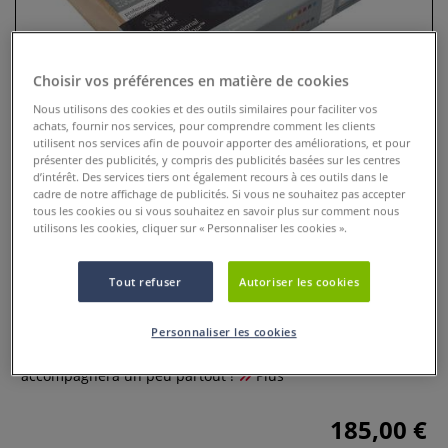
Choisir vos préférences en matière de cookies
Nous utilisons des cookies et des outils similaires pour faciliter vos
achats, fournir nos services, pour comprendre comment les clients
utilisent nos services afin de pouvoir apporter des améliorations, et pour
présenter des publicités, y compris des publicités basées sur les centres
d’intérêt. Des services tiers ont également recours à ces outils dans le
cadre de notre affichage de publicités. Si vous ne souhaitez pas accepter
tous les cookies ou si vous souhaitez en savoir plus sur comment nous
utilisons les cookies, cliquer sur « Personnaliser les cookies ».
Coffret de voyage Professional
Water Colour Winsor & Newton
Tout refuser
Autoriser les cookies
0 Commentaires
Personnaliser les cookies
Ce coffret Professional Water Colour Winsor & Newton vous
accompagnera un peu partout !
Plus
185,00 €