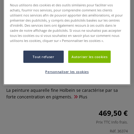
Nous utilisons des cookies et des outils similaires pour faciliter vos
achats, fournir nos services, pour comprendre comment les clients
utilisent nos services afin de pouvoir apporter des améliorations, et pour
présenter des publicités, y compris des publicités basées sur les centres
d’intérêt. Des services tiers ont également recours à ces outils dans le
cadre de notre affichage de publicités. Si vous ne souhaitez pas accepter
tous les cookies ou si vous souhaitez en savoir plus sur comment nous
utilisons les cookies, cliquer sur « Personnaliser les cookies ».
Coffret de peinture aquarelle
Tout refuser
Autoriser les cookies
Higuchi Holbein - 108 couleurs
Personnaliser les cookies
1 Commentaire
La peinture aquarelle fine Holbein se caractérise par sa
forte concentration en pigments.
Plus
469,50 €
Prix TTC
Info frais
.
Réf.
36374