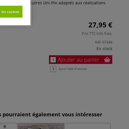
tres contient 8 feutres Uni-Pin adaptés aux réalisations
 les cookies
27,95 €
Prix TTC
Info frais
.
Réf.
67344
En stock
Ajouter au panier
Ajout liste d'envies
es pourraient également vous intéresser