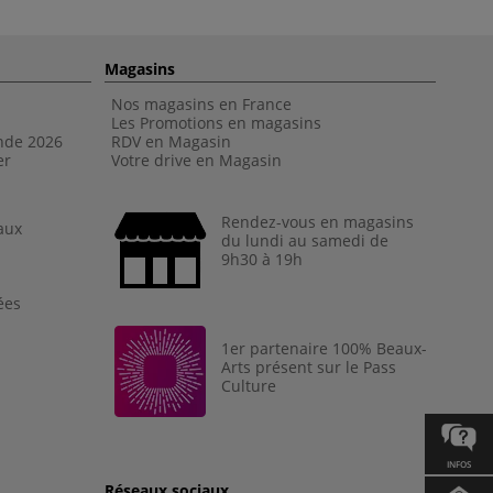
Magasins
Nos magasins en France
Les Promotions en magasins
nde 202
6
RDV en Magasin
er
Votre drive en Magasin
Rendez-vous en magasins
aux
du lundi au samedi de
9h30 à 19h
ées
1er partenaire 100% Beaux-
Arts présent sur le Pass
Culture
INFOS
Réseaux sociaux