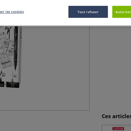
Ce coffret de feu
Manga.
Plus
er les cookies
Tout refuser
Autoriser
Ces articl