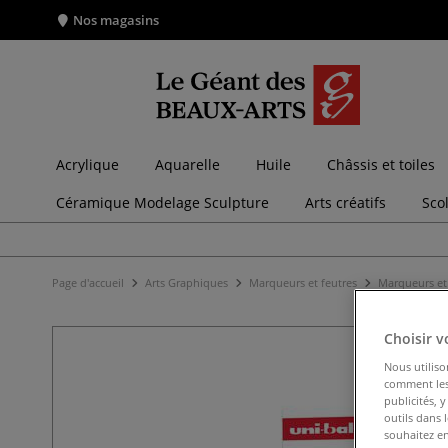
Nos magasins
Acrylique
Aquarelle
Huile
Châssis et toiles
Céramique Modelage Sculpture
Arts créatifs
Sco
Page d'accueil
Arts Graphiques
Marqueurs et feutres
Marqueurs et 
Choisir v
Nous utiliso
comment les 
publicités, 
outils dans 
souhaitez en