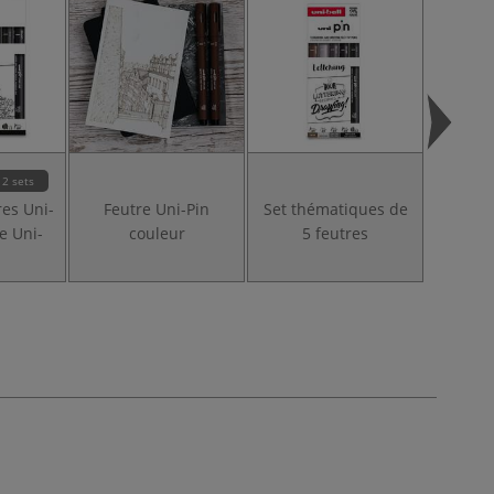
2 sets
res Uni-
Feutre Uni-Pin
Set thématiques de
Set de 
e Uni-
couleur
5 feutres