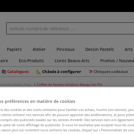
Papiers
Atelier
Pinceaux
Dessin Pastels
Arts
laire
Eco-Produits
Livres Beaux-Arts
Promos / Nouvea
Catalogues
Châssis à configurer
Chèques cadeaux
feutres à base d'eau
Coffret de feutres initiation Manga Uni-Pin
os préférences en matière de cookies
Coffret d
ns des cookies et des outils similaires pour faciliter vos achats, fournir nos services, 
Pin
clients utilisent nos services afin de pouvoir apporter des améliorations, et pour prés
y compris des publicités basées sur les centres d’intérêt. Des services tiers ont également
le cadre de notre affichage de publicités. Si vous ne souhaitez pas accepter tous les coo
 savoir plus sur comment nous utilisons les cookies, cliquer sur « Personnaliser les cook