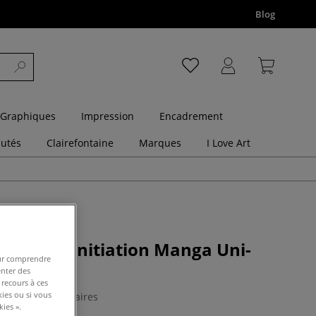
Blog
 Graphiques
Impression
Encadrement
utés
Clairefontaine
Marques
I Love Art
e feutres initiation Manga Uni-
pour comprendre
enter des
 recours à ces
kies ou si vous
0 Commentaires
ies ».