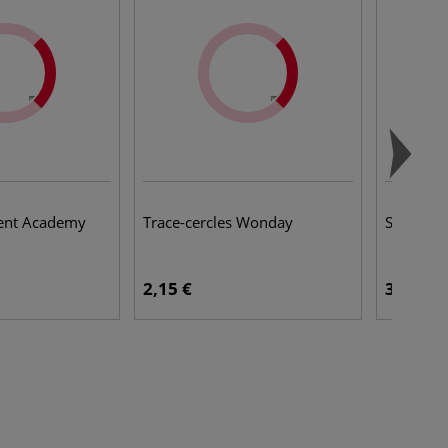
went Academy
Trace-cercles Wonday
Super In
2,15 €
3,95 €