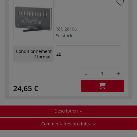
Réf.
28106
En stock
Conditionnement
2B
/ format
-
+
24,65 €
Description
Commentaires produits