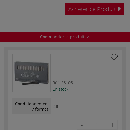
Acheter ce Produit
Commander le produit
Réf.
28105
En stock
Conditionnement
4B
/ format
-
+