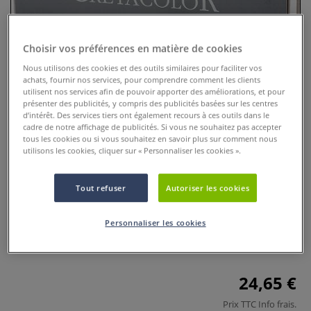
Choisir vos préférences en matière de cookies
Nous utilisons des cookies et des outils similaires pour faciliter vos
achats, fournir nos services, pour comprendre comment les clients
utilisent nos services afin de pouvoir apporter des améliorations, et pour
présenter des publicités, y compris des publicités basées sur les centres
d’intérêt. Des services tiers ont également recours à ces outils dans le
cadre de notre affichage de publicités. Si vous ne souhaitez pas accepter
tous les cookies ou si vous souhaitez en savoir plus sur comment nous
utilisons les cookies, cliquer sur « Personnaliser les cookies ».
Coffret de 12 bâtonnets de
graphite Cretacolor
Tout refuser
Autoriser les cookies
0 Commentaires
Personnaliser les cookies
Coffret de 12 bâtonnets de graphite 7 x 7 x 75 mm.
Plus
24,65 €
Prix TTC
Info frais
.