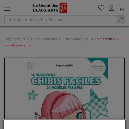
Page d'accueil
Livres Beaux-Arts
Livres Manga / BD
Chibis faciles - 22
modèles pas à pas