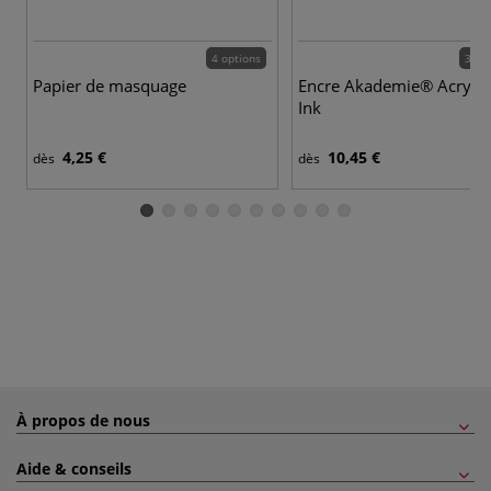
4 options
36 c
Papier de masquage
Encre Akademie® Acryl C
Ink
4,25 €
10,45 €
dès
dès
À propos de nous
Aide & conseils