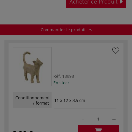
Acheter ce Produit
Commander le produit
Réf.
18998
En stock
Conditionnement
11 x 12 x 3,5 cm
/ format
-
+