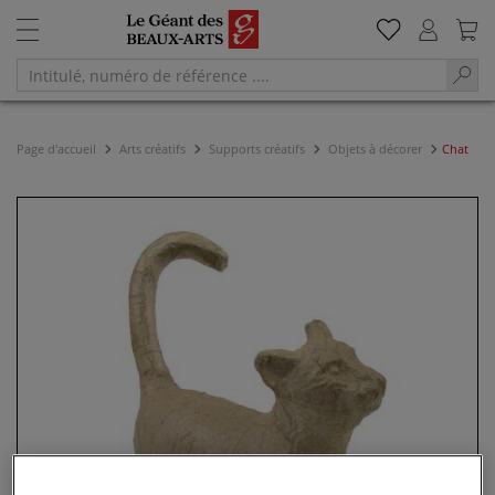
Page d'accueil
Arts créatifs
Supports créatifs
Objets à décorer
Chat