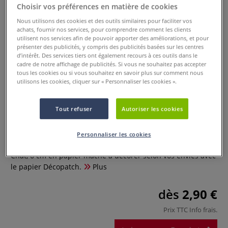
Choisir vos préférences en matière de cookies
Nous utilisons des cookies et des outils similaires pour faciliter vos
achats, fournir nos services, pour comprendre comment les clients
utilisent nos services afin de pouvoir apporter des améliorations, et pour
présenter des publicités, y compris des publicités basées sur les centres
d’intérêt. Des services tiers ont également recours à ces outils dans le
cadre de notre affichage de publicités. Si vous ne souhaitez pas accepter
tous les cookies ou si vous souhaitez en savoir plus sur comment nous
utilisons les cookies, cliquer sur « Personnaliser les cookies ».
Tout refuser
Autoriser les cookies
Chat
Personnaliser les cookies
0 Commentaires
Chat, 6 cm en papier mâché à décorer selon vos envies avec
le papier Décopatch.
Plus
dès
2,90 €
Prix TTC
Info frais
.