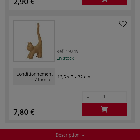
2,90 €
Réf.
19249
En stock
Conditionnement
13,5 x 7 x 32 cm
/ format
-
+
7,80 €
Description