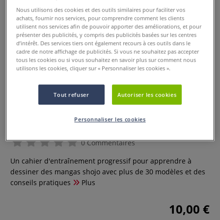
Nous utilisons des cookies et des outils similaires pour faciliter vos
achats, fournir nos services, pour comprendre comment les clients
utilisent nos services afin de pouvoir apporter des améliorations, et pour
présenter des publicités, y compris des publicités basées sur les centres
d’intérêt. Des services tiers ont également recours à ces outils dans le
cadre de notre affichage de publicités. Si vous ne souhaitez pas accepter
tous les cookies ou si vous souhaitez en savoir plus sur comment nous
utilisons les cookies, cliquer sur « Personnaliser les cookies ».
Tout refuser
Autoriser les cookies
Challenge dessin Kawaii
Personnaliser les cookies
0 Commentaires
Un cahier d'entraînement progressif pour apprendre à
dessiner des mangas shojo avec plus de 30 modèles et des
conseils pratiques
Plus
10,00 €