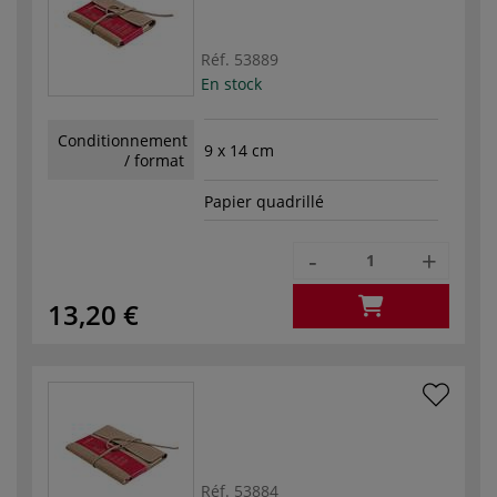
Réf.
53889
En stock
Conditionnement
9 x 14 cm
/ format
Papier quadrillé
-
+
13,20 €
Réf.
53884