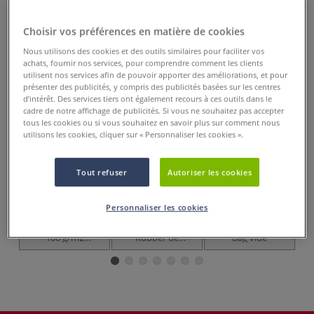
Prix TTC
Info frais
.
Choisir vos préférences en matière de cookies
Acheter ce Produit
Nous utilisons des cookies et des outils similaires pour faciliter vos
achats, fournir nos services, pour comprendre comment les clients
Ces articles pourraient également vous
utilisent nos services afin de pouvoir apporter des améliorations, et pour
intéresser
présenter des publicités, y compris des publicités basées sur les centres
d’intérêt. Des services tiers ont également recours à ces outils dans le
cadre de notre affichage de publicités. Si vous ne souhaitez pas accepter
NOUVEAU
NO
tous les cookies ou si vous souhaitez en savoir plus sur comment nous
utilisons les cookies, cliquer sur « Personnaliser les cookies ».
Tout refuser
Autoriser les cookies
Personnaliser les cookies
Carnet DiaryFlex
SenseBook Red
Pochette Sense
100 g/m2
Rubber de
Bag vide
Ba
Hahnemuehle
Transotype