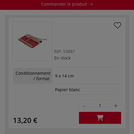
Commander le produit
Réf.
53887
En stock
Conditionnement
9 x 14 cm
/ format
Papier blanc
-
+
13,20 €