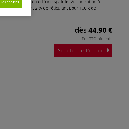
aide d´un pinceau ou d´une spatule. Vulcanisation à
 les cookies
ante en utilisant 2 % de réticulant pour 100 g de
Plus
dès
44,90 €
Prix TTC
Info frais
.
Acheter ce Produit