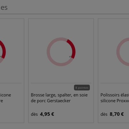
les
8 pointes
licone
Brosse large, spalter, en soie
Polissoirs éla
re
de porc Gerstaecker
silicone Prox
4,95 €
8,70 €
dès
dès