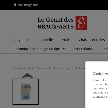
Nos magasins
Acrylique
Aquarelle
Huile
Châssis et toiles
Céramique Modelage Sculpture
Arts créatifs
Sco
Page d'accueil
Céramique Modelage Sculpture
Moulage
Latex et s
Choisir v
Nous utiliso
comment les 
publicités, 
outils dans 
souhaitez en