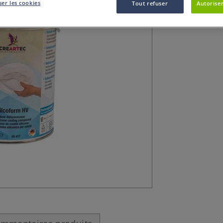
Application à l´
er les cookies
Tout refuser
Autoriser
température ambi
Silcoform HV.