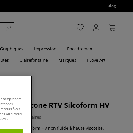
Blog
 Graphiques
Impression
Encadrement
utés
Clairefontaine
Marques
I Love Art
pour comprendre
c de silicone RTV Silcoform HV
enter des
 recours à ces
kies ou si vous
0 Commentaires
ies ».
icone RTV Silcoform HV non fluide à haute viscosité.