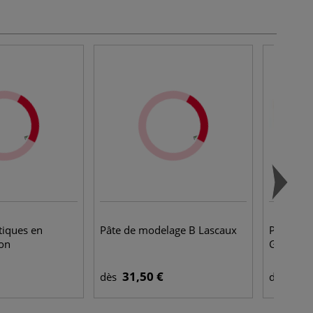
stiques en
Pâte de modelage B Lascaux
Pâte à m
xon
Gerstaec
31,50 €
5,4
dès
dès