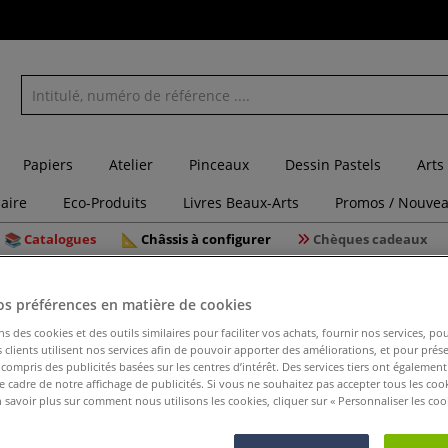
Papiers
Atelier
Pinceaux
Dessin Pastels
Arts
laire
Eco-Produits
Livres Beaux-Arts
Promos / Nouvea
Catalogues
Châssis à configurer
Chèques cadeaux
ilicone
Caoutchouc de silicone RTV Silcoform HV
os préférences en matière de cookies
ns des cookies et des outils similaires pour faciliter vos achats, fournir nos services, 
Caoutchou
clients utilisent nos services afin de pouvoir apporter des améliorations, et pour prés
y compris des publicités basées sur les centres d’intérêt. Des services tiers ont également
le cadre de notre affichage de publicités. Si vous ne souhaitez pas accepter tous les coo
 savoir plus sur comment nous utilisons les cookies, cliquer sur « Personnaliser les cook
Caoutchouc de sil