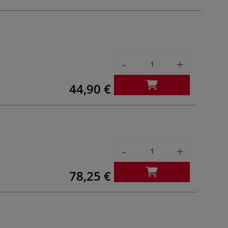
-
+
44,90 €
-
+
78,25 €