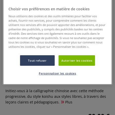
Choisir vos préférences en matière de cookies
Nous utilisons des cookies et des outils similaires pour faciliter vos
achats, fournir nos services, pour comprendre comment les clients
utilisent nos services afin de pouvoir apporter des améliorations, et pour
présenter des publicités, y compris des publicités basées sur les centres
d’intérêt. Des services tiers ont également recours à ces outils dans le
cadre de notre affichage de publicités. Si vous ne souhaitez pas accepter
tous les cookies ou si vous souhaitez en savoir plus sur comment nous
utilisons les cookies, cliquer sur « Personnaliser les cookies ».
Tout refuser
Autoriser les cookies
Calligraphie chinoise - Une
initiation
Personnaliser les cookies
0 Commentaires
Initiez-vous à la calligraphie chinoise avec cette méthode
progressive, du style koishu aux styles libres, à travers des
leçons claires et pédagogiques.
Plus