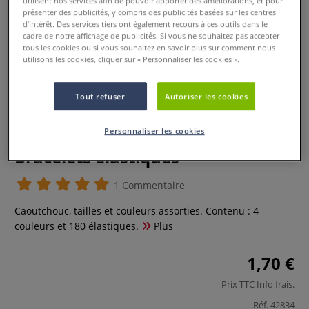
utilisent nos services afin de pouvoir apporter des améliorations, et pour
présenter des publicités, y compris des publicités basées sur les centres
d’intérêt. Des services tiers ont également recours à ces outils dans le
cadre de notre affichage de publicités. Si vous ne souhaitez pas accepter
tous les cookies ou si vous souhaitez en savoir plus sur comment nous
utilisons les cookies, cliquer sur « Personnaliser les cookies ».
Tout refuser
Autoriser les cookies
Personnaliser les cookies
Bracelets élastiques
1 Commentaire
Caoutchouc, tailles et couleurs assorties. Contenu : 4
couleurs et 180 élastiques.
Plus
1,70 €
Prix TTC
Info frais
.
Réf.
42834