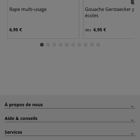
16 c
Rape multi-usage
Gouache Gerstaecker po
écoles
6,95 €
6,95 €
dès
À propos de nous
Aide & conseils
Services