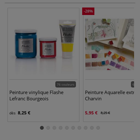
-28%
76 couleurs
62 c
Peinture vinylique Flashe
Peinture Aquarelle extra-
Lefranc Bourgeois
Charvin
8,25 €
5,95 €
dès
8,25 €