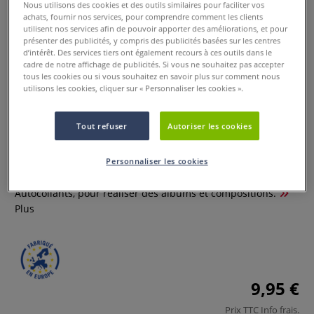
Nous utilisons des cookies et des outils similaires pour faciliter vos
achats, fournir nos services, pour comprendre comment les clients
utilisent nos services afin de pouvoir apporter des améliorations, et pour
présenter des publicités, y compris des publicités basées sur les centres
d’intérêt. Des services tiers ont également recours à ces outils dans le
cadre de notre affichage de publicités. Si vous ne souhaitez pas accepter
tous les cookies ou si vous souhaitez en savoir plus sur comment nous
utilisons les cookies, cliquer sur « Personnaliser les cookies ».
Tout refuser
Autoriser les cookies
Boîte de 200 coins photos
Personnaliser les cookies
0 Commentaires
Autocollants, pour réaliser des albums et compositions.
Plus
9,95 €
Prix TTC
Info frais
.