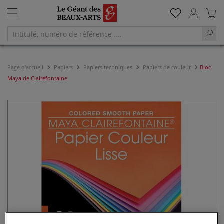
Page d'accueil
Papiers
Papiers techniques
Papiers de couleur
Bloc
Maya de Clairefontaine