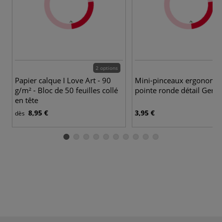
2 options
2 
Papier calque I Love Art - 90
Mini-pinceaux ergonomi
g/m² - Bloc de 50 feuilles collé
pointe ronde détail Gerst
en tête
8,95 €
3,95 €
dès