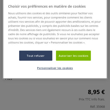
Choisir vos préférences en matière de cookies
Nous utilisons des cookies et des outils similaires pour faciliter vos
achats, fournir nos services, pour comprendre comment les clients
utilisent nos services afin de pouvoir apporter des améliorations, et pour
présenter des publicités, y compris des publicités basées sur les centres
d’intérêt. Des services tiers ont également recours à ces outils dans le
cadre de notre affichage de publicités. Si vous ne souhaitez pas accepter
tous les cookies ou si vous souhaitez en savoir plus sur comment nous
utilisons les cookies, cliquer sur « Personnaliser les cookies ».
Bloc Maya de Clairefontaine
Tout refuser
Autoriser les cookies
0 Commentaires
Le bloc de dessin coloré Clairefontaine® MAYA est composé
Personnaliser les cookies
de papier teinté dans la masse, offrant une surface lisse.
Plus
8,95 €
Prix TTC
Info frais
.
Réf.
35968