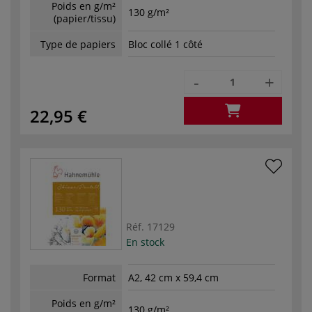
Poids en g/m²
130 g/m²
(papier/tissu)
Type de papiers
Bloc collé 1 côté
-
+
22,95 €
Réf.
17129
En stock
Format
A2, 42 cm x 59,4 cm
Poids en g/m²
130 g/m²