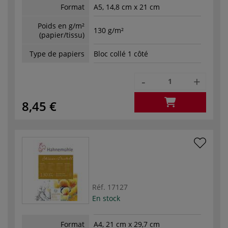
Format
A5, 14,8 cm x 21 cm
Poids en g/m²
130 g/m²
(papier/tissu)
Type de papiers
Bloc collé 1 côté
-
+
8,45 €
Réf.
17127
En stock
Format
A4, 21 cm x 29,7 cm