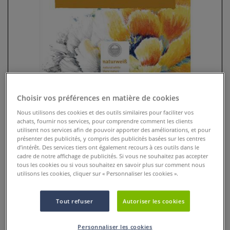
Choisir vos préférences en matière de cookies
Nous utilisons des cookies et des outils similaires pour faciliter vos
achats, fournir nos services, pour comprendre comment les clients
Bloc esquisse/pastels
utilisent nos services afin de pouvoir apporter des améliorations, et pour
Hahnemuehle
présenter des publicités, y compris des publicités basées sur les centres
d’intérêt. Des services tiers ont également recours à ces outils dans le
cadre de notre affichage de publicités. Si vous ne souhaitez pas accepter
0 Commentaires
tous les cookies ou si vous souhaitez en savoir plus sur comment nous
utilisons les cookies, cliquer sur « Personnaliser les cookies ».
Le Bloc de papier à dessin pour pastels Hahnemuehle
convient aux pastels, aux sanguines, aux fusains et crayons
Tout refuser
Autoriser les cookies
à papier.
Plus
Personnaliser les cookies